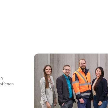
in
 offenen