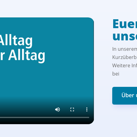
Euer
uns
In unserem
Kurzüberbl
Weitere In
bei
Über 