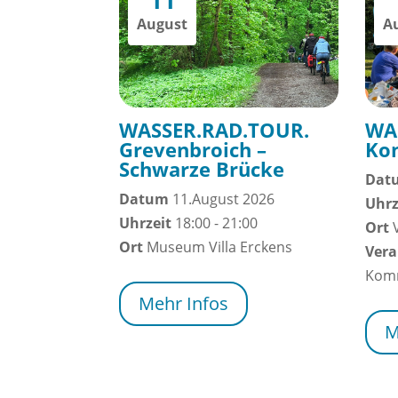
August
A
WASSER.RAD.TOUR.
WAS
Grevenbroich –
Kon
Schwarze Brücke
Dat
Datum
11.August 2026
Uhrz
Uhrzeit
18:00 - 21:00
Ort
Ort
Museum Villa Erckens
Vera
Komm
Mehr Infos
M