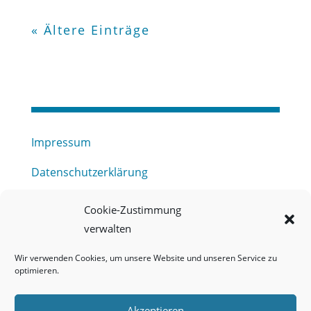
« Ältere Einträge
Impressum
Datenschutzerklärung
Haftungsausschluss
Cookie-Zustimmung
verwalten
Barrierefreiheitserklärung
Wir verwenden Cookies, um unsere Website und unseren Service zu
Meldestelle (HinSchG) des Erftverbandes
optimieren.
Mitgliederbereich
Akzeptieren