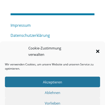
Impressum
Datenschutzerklärung
Haftungsausschluss
Cookie-Zustimmung
verwalten
Barrierefreiheitserklärung
Wir verwenden Cookies, um unsere Website und unseren Service zu
Meldestelle (HinSchG) des Erftverbandes
optimieren.
Mitgliederbereich
Akzeptieren
Onlineportal Grundwassernutzung
Ablehnen
Kontakt
Vorlieben