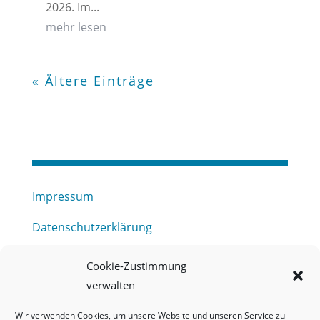
2026. Im...
mehr lesen
« Ältere Einträge
Impressum
Datenschutzerklärung
Haftungsausschluss
Cookie-Zustimmung
verwalten
Barrierefreiheitserklärung
Wir verwenden Cookies, um unsere Website und unseren Service zu
Meldestelle (HinSchG) des Erftverbandes