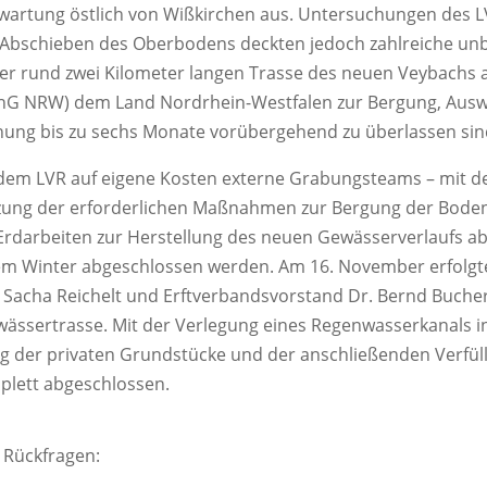
wartung östlich von Wißkirchen aus. Untersuchungen des L
Abschieben des Oberbodens deckten jedoch zahlreiche u
er rund zwei Kilometer langen Trasse des neuen Veybachs 
hG NRW) dem Land Nordrhein-Westfalen zur Bergung, Aus
chung bis zu sechs Monate vorübergehend zu überlassen sin
em LVR auf eigene Kosten externe Grabungsteams – mit de
ung der erforderlichen Maßnahmen zur Bergung der Boden
e Erdarbeiten zur Herstellung des neuen Gewässerverlaufs a
dem Winter abgeschlossen werden. Am 16. November erfolgt
 Sacha Reichelt und Erftverbandsvorstand Dr. Bernd Buche
ässertrasse. Mit der Verlegung eines Regenwasserkanals in
g der privaten Grundstücke und der anschließenden Verfü
plett abgeschlossen.
 Rückfragen: