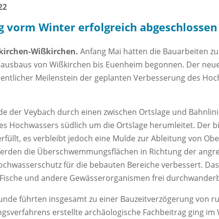
22
 vorm Winter erfolgreich abgeschlossen
kirchen-Wißkirchen.
Anfang Mai hatten die Bauarbeiten z
hausbaus von Wißkirchen bis Euenheim begonnen. Der neu
sentlicher Meilenstein der geplanten Verbesserung des Hoc
de der Veybach durch einen zwischen Ortslage und Bahnlin
des Hochwassers südlich um die Ortslage herumleitet. Der b
rfüllt, es verbleibt jedoch eine Mulde zur Ableitung von Ob
werden die Überschwemmungsflächen in Richtung der angr
ochwasserschutz für die bebauten Bereiche verbessert. Da
r Fische und andere Gewässerorganismen frei durchwanderb
nde führten insgesamt zu einer Bauzeitverzögerung von r
gsverfahrens erstellte archäologische Fachbeitrag ging im