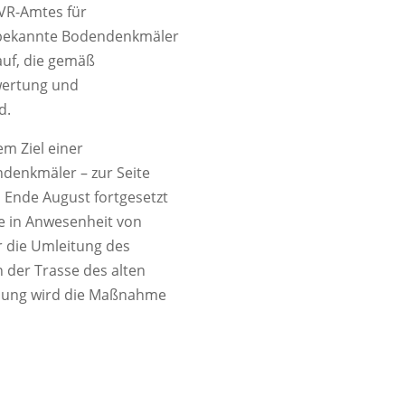
VR-Amtes für
nbekannte Bodendenkmäler
auf, die gemäß
wertung und
d.
m Ziel einer
denkmäler – zur Seite
b Ende August fortgesetzt
e in Anwesenheit von
r die Umleitung des
 der Trasse des alten
llung wird die Maßnahme