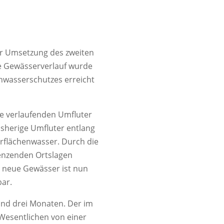
ur Umsetzung des zweiten
e Gewässerverlauf wurde
hwasserschutzes erreicht
ie verlaufenden Umfluter
isherige Umfluter entlang
erflächenwasser. Durch die
enzenden Ortslagen
s neue Gewässer ist nun
ar.
und drei Monaten. Der im
 Wesentlichen von einer