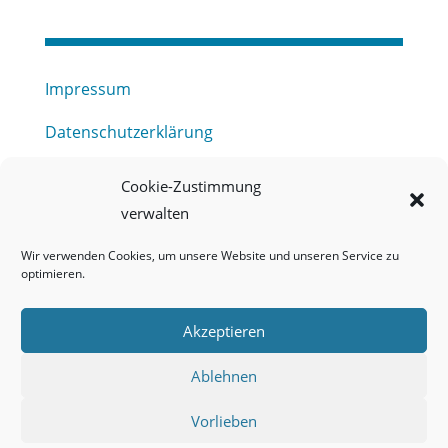
Impressum
Datenschutzerklärung
Haftungsausschluss
Cookie-Zustimmung
verwalten
Barrierefreiheitserklärung
Wir verwenden Cookies, um unsere Website und unseren Service zu
Meldestelle (HinSchG) des Erftverbandes
optimieren.
Mitgliederbereich
Akzeptieren
Onlineportal Grundwassernutzung
Ablehnen
Kontakt
Vorlieben