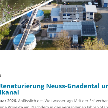
6
e Renaturierung Neuss‑Gnadental u
dkanal
uar 2026.
Anlässlich des Weltwassertags lädt der Erftverba
seine Projekte ein. Nachdem in den vergangenen Jahren Sta