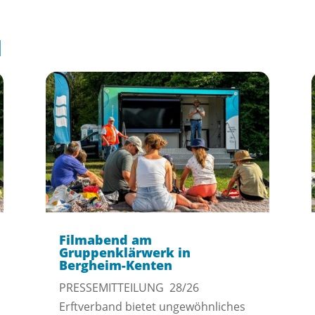
l
Filmabend am
Gruppenklärwerk in
Bergheim-Kenten
PRESSEMITTEILUNG 28/26
Erftverband bietet ungewöhnliches