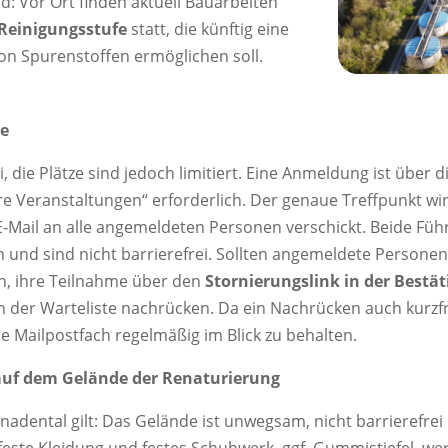
rd: Vor Ort finden aktuell Bauarbeiten
 Reinigungsstufe
statt, die künftig eine
on Spurenstoffen ermöglichen soll.
e
i, die Plätze sind jedoch limitiert. Eine Anmeldung ist übe
e Veranstaltungen“ erforderlich. Der genaue Treffpunkt w
E‑Mail an alle angemeldeten Personen verschickt. Beide Fü
en und sind nicht barrierefrei. Sollten angemeldete Persone
n, ihre Teilnahme über den
Stornierungslink in der Bestät
n der Warteliste nachrücken. Da ein Nachrücken auch kurzfri
ne Mailpostfach regelmäßig im Blick zu behalten.
uf dem Gelände der Renaturierung
adental gilt: Das Gelände ist unwegsam, nicht barrierefrei
rfeste Kleidung und festes Schuhwerk, ggf. Gummistiefel, w