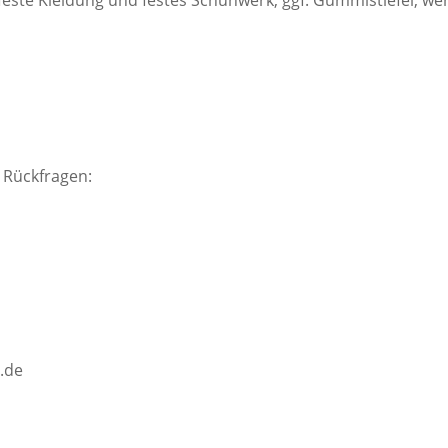
l
 Rückfragen:
d.de