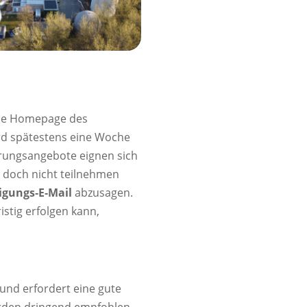
r die Homepage des
ird spätestens eine Woche
hrungsangebote eignen sich
n doch nicht teilnehmen
igungs‑E‑Mail
abzusagen.
stig erfolgen kann,
 und erfordert eine gute
erden dringend empfohlen.