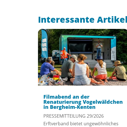
Interessante Artike
Filmabend an der
Renaturierung Vogelwäldchen
in Bergheim-Kenten
PRESSEMITTEILUNG 29/2026
Erftverband bietet ungewöhnliches