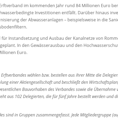
er Erftverband im kommenden Jahr rund 84 Millionen Euro ber
chwasserbedingte Investitionen entfällt. Darüber hinaus inv
rnisierung der Abwasseranlagen – beispielsweise in die San
bodenfiltern.
ind für Instandsetzung und Ausbau der Kanalnetze von Rom
ingeplant. In den Gewässerausbau und den Hochwasserschutz
illionen Euro.
s Erftverbandes wählen bzw. bestellen aus ihrer Mitte die Delegi
ng einer Aktiengesellschaft und beschließt den Wirtschaftsplan,
e wesentlichen Bauvorhaben des Verbandes sowie die Übernahme 
t aus 102 Delegierten, die für fünf Jahre bestellt werden und di
ndes sind in Gruppen zusammengefasst. Jede Mitgliedergruppe (a