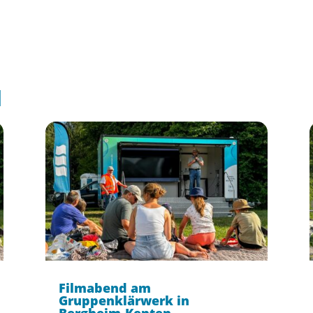
l
Filmabend am
Gruppenklärwerk in