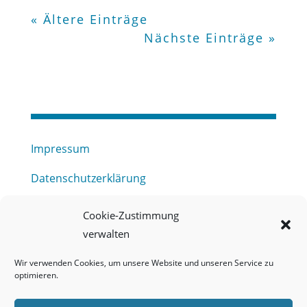
« Ältere Einträge
Nächste Einträge »
Impressum
Datenschutzerklärung
Haftungsausschluss
Cookie-Zustimmung
verwalten
Barrierefreiheitserklärung
Wir verwenden Cookies, um unsere Website und unseren Service zu
Meldestelle (HinSchG) des Erftverbandes
optimieren.
Mitgliederbereich