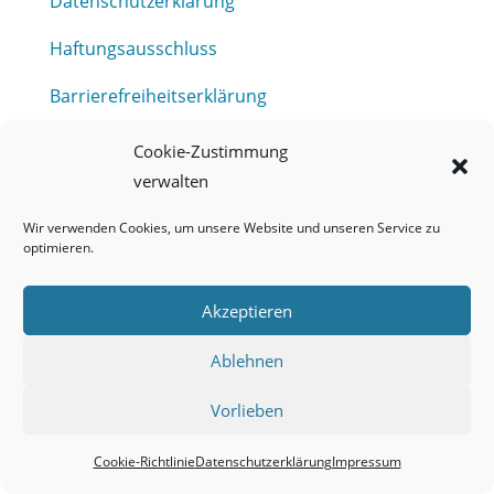
Datenschutzerklärung
Haftungsausschluss
Barrierefreiheitserklärung
Meldestelle (HinSchG) des Erftverbandes
Cookie-Zustimmung
verwalten
Mitgliederbereich
Wir verwenden Cookies, um unsere Website und unseren Service zu
Onlineportal Grundwassernutzung
optimieren.
Kontakt
Akzeptieren
Ablehnen
Vorlieben
Cookie-Richtlinie
Datenschutzerklärung
Impressum