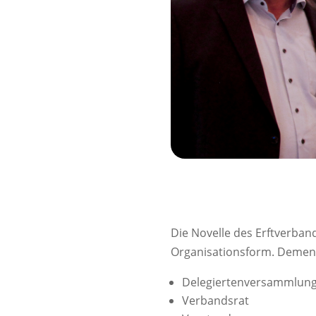
Die Novelle des Erftverban
Organisationsform. Dement
Delegiertenversammlun
Verbandsrat