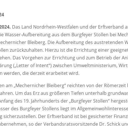
24
2024.
Das Land Nordrhein-Westfalen und der Erftverband ar
e Wasser-Aufbereitung aus dem Burgfeyer Stollen bei Mec
chernicher Bleiberg. Die Aufbereitung des austretenden Wa
len zurückzuhalten. Hierzu ist die Errichtung einer geeign
en. Das Vorgehen zur Errichtung und zum Betrieb der Anla
rung („Letter of Intent“) zwischen Umweltministerium, Wir
 werden, die derzeit erarbeitet wird.
ten am „Mechernicher Bleiberg“ reichten von der Römerzeit b
Jahren. Um das Erz aus größeren Tiefen unterhalb grundwa
fang des 19. Jahrhunderts der „Burgfeyer Stollen“ hergeste
er des Burgfeyer Stollens liegt im Allgemeinwohlinteresse
ng sicherzustellen. Der Erftverband ist bei gesicherter Finan
 übernehmen, so der Verbandsratsvorsitzende Dr. Schick un