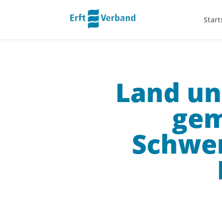
Start
Land un
gem
Schwer