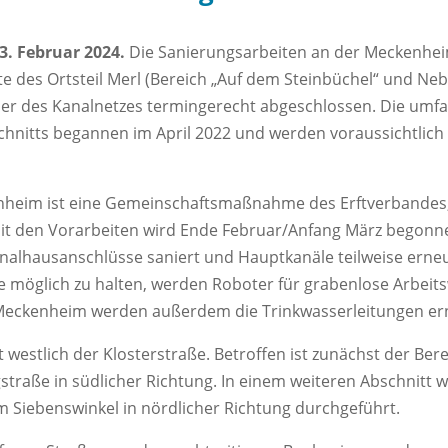
. Februar 2024.
Die Sanierungsarbeiten an der Meckenhei
e des Ortsteil Merl (Bereich „Auf dem Steinbüchel“ und N
ber des Kanalnetzes termingerecht abgeschlossen. Die umf
schnitts begannen im April 2022 und werden voraussichtlic
enheim ist eine Gemeinschaftsmaßnahme des Erftverbandes,
t den Vorarbeiten wird Ende Februar/Anfang März begonne
alhausanschlüsse saniert und Hauptkanäle teilweise erneue
e möglich zu halten, werden Roboter für grabenlose Arbeit
 Meckenheim werden außerdem die Trinkwasserleitungen er
 westlich der Klosterstraße. Betroffen ist zunächst der Bere
raße in südlicher Richtung. In einem weiteren Abschnit
m Siebenswinkel in nördlicher Richtung durchgeführt.