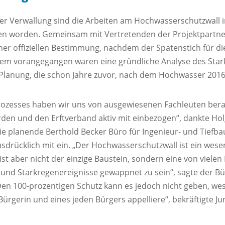
 der Verwallung sind die Arbeiten am Hochwasserschutzwall
en worden. Gemeinsam mit Vertretenden der Projektpartne
iner offiziellen Bestimmung, nachdem der Spatenstich für d
 Dem vorangegangen waren eine gründliche Analyse des Stark
Planung, die schon Jahre zuvor, nach dem Hochwasser 201
zesses haben wir uns von ausgewiesenen Fachleuten berat
en und den Erftverband aktiv mit einbezogen“, dankte Holge
die planende Berthold Becker Büro für Ingenieur- und Tief
drücklich mit ein. „Der Hochwasserschutzwall ist ein wese
 ist aber nicht der einzige Baustein, sondern eine von viel
und Starkregenereignisse gewappnet zu sein“, sagte der B
en 100-prozentigen Schutz kann es jedoch nicht geben, we
ürgerin und eines jeden Bürgers appelliere“, bekräftigte Ju