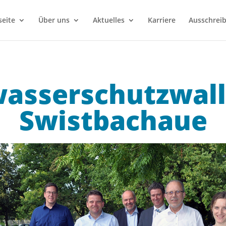
seite
Über uns
Aktuelles
Karriere
Ausschrei
asserschutzwall 
Swistbachaue