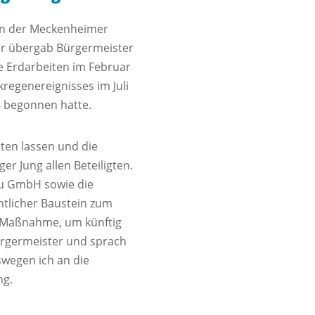
 in der Meckenheimer
r übergab Bürgermeister
ie Erdarbeiten im Februar
regenereignisses im Juli
6 begonnen hatte.
en lassen und die
r Jung allen Beteiligten.
bau GmbH sowie die
ntlicher Baustein zum
en Maßnahme, um künftig
ürgermeister und sprach
swegen ich an die
ng.