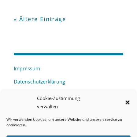
« Ältere Einträge
Impressum
Datenschutzerklärung
Haftungsausschluss
Cookie-Zustimmung
verwalten
Barrierefreiheitserklärung
Wir verwenden Cookies, um unsere Website und unseren Service zu
Meldestelle (HinSchG) des Erftverbandes
optimieren.