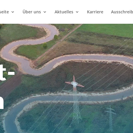
seite
Über uns
Aktuelles
Karriere
Ausschrei
t-
h