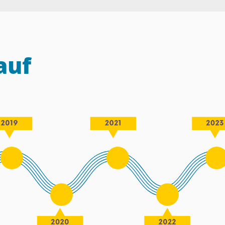
auf
[
[
[
[
[