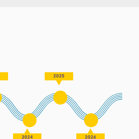
[
[
[