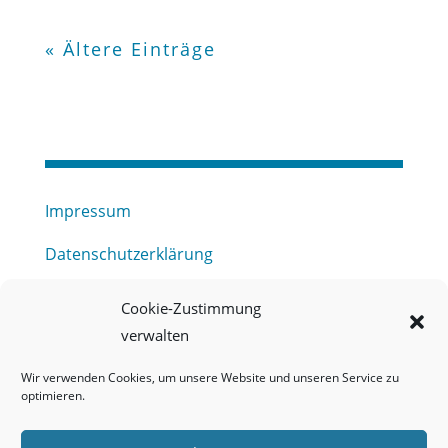
« Ältere Einträge
Impressum
Datenschutzerklärung
Haftungsausschluss
Cookie-Zustimmung
verwalten
Barrierefreiheitserklärung
Wir verwenden Cookies, um unsere Website und unseren Service zu
Meldestelle (HinSchG) des Erftverbandes
optimieren.
Mitgliederbereich