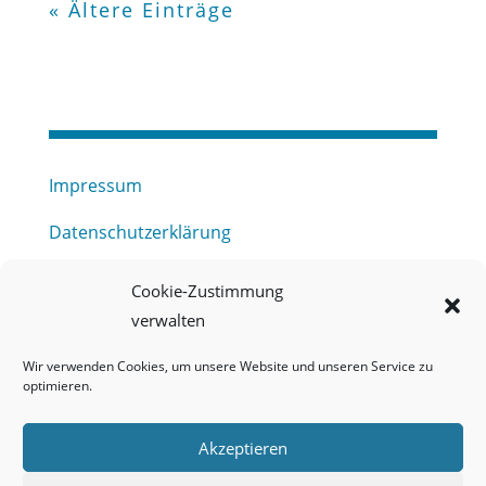
« Ältere Einträge
Impressum
Datenschutzerklärung
Haftungsausschluss
Cookie-Zustimmung
verwalten
Barrierefreiheitserklärung
Wir verwenden Cookies, um unsere Website und unseren Service zu
Meldestelle (HinSchG) des Erftverbandes
optimieren.
Mitgliederbereich
Akzeptieren
Onlineportal Grundwassernutzung