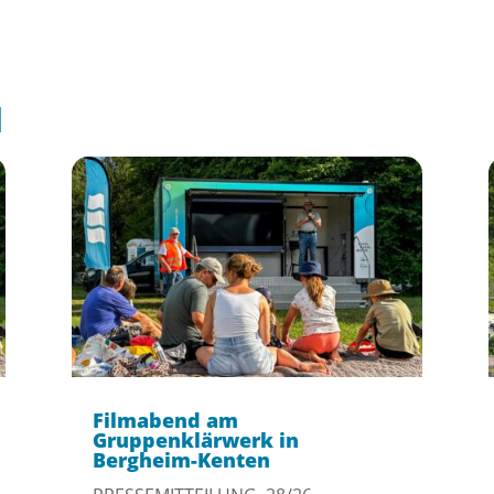
l
Filmabend am
Gruppenklärwerk in
Bergheim-Kenten