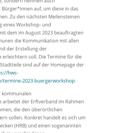
e, sondern nehmen auch
Bürger*innen auf, um diese in das
en. Zu den nächsten Meilensteinen
ng eines Workshop- und
it dem im August 2023 beauftragten
unen die Kommunikation mit allen
d der Erstellung der
rleichtern soll. Die Termine für die
tadtteile sind auf der Homepage der
ps://hws-
de/termine-2023-buergerworkshop
.
der kommunalen
 arbeitet der Erftverband im Rahmen
men, die den überörtlichen
rn sollen. Konkret handelt es sich um
becken (HRB) und einen sogenannten