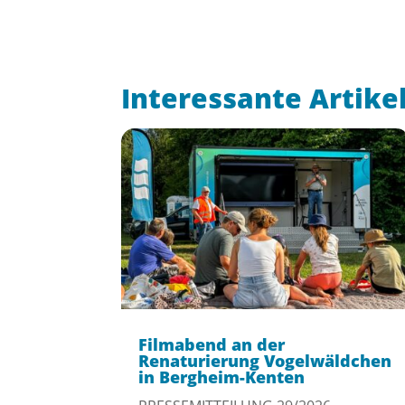
Interessante Artike
Filmabend an der
Renaturierung Vogelwäldchen
in Bergheim-Kenten