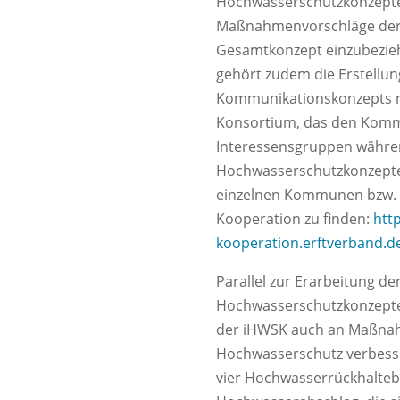
Hochwasserschutzkonzept
Maßnahmenvorschläge der 
Gesamtkonzept einzubezieh
gehört zudem die Erstellu
Kommunikationskonzepts m
Konsortium, das den Komm
Interessensgruppen währen
Hochwasserschutzkonzepte e
einzelnen Kommunen bzw. S
Kooperation zu finden:
htt
kooperation.erftverband.
Parallel zur Erarbeitung 
Hochwasserschutzkonzepte
der iHWSK auch an Maßnah
Hochwasserschutz verbesse
vier Hochwasserrückhalte