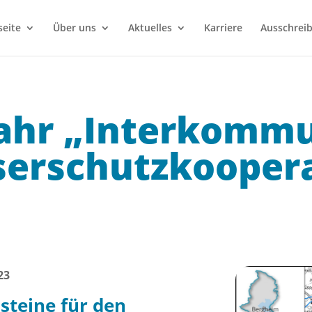
seite
Über uns
Aktuelles
Karriere
Ausschrei
Jahr „Interkomm
erschutzkooperat
23
steine für den