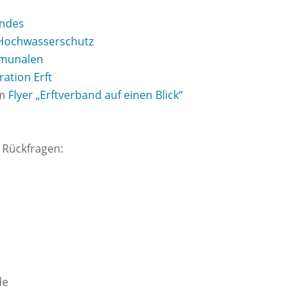
andes
 Hochwasserschutz
munalen
ation Erft
im
Flyer „Erftverband auf einen Blick“
 Rückfragen:
de