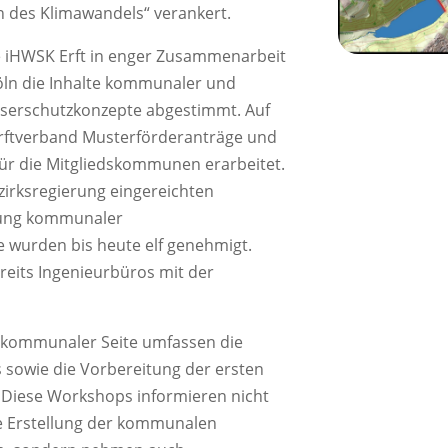
n des Klimawandels“ verankert.
ie iHWSK Erft in enger Zusammenarbeit
öln die Inhalte kommunaler und
erschutzkonzepte abgestimmt. Auf
Erftverband Musterförderanträge und
ür die Mitgliedskommunen erarbeitet.
ezirksregierung eingereichten
lung kommunaler
wurden bis heute elf genehmigt.
its Ingenieurbüros mit der
f kommunaler Seite umfassen die
s sowie die Vorbereitung der ersten
 Diese Workshops informieren nicht
e Erstellung der kommunalen