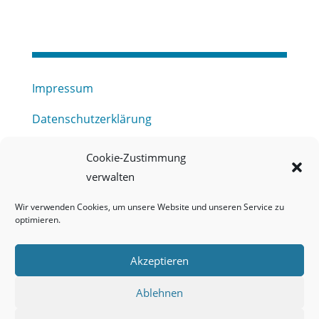
Impressum
Datenschutzerklärung
Haftungsausschluss
Cookie-Zustimmung
verwalten
Barrierefreiheitserklärung
Wir verwenden Cookies, um unsere Website und unseren Service zu
Meldestelle (HinSchG) des Erftverbandes
optimieren.
Mitgliederbereich
Akzeptieren
Onlineportal Grundwassernutzung
Ablehnen
Kontakt