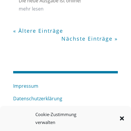
Die neue Ausgabe ist online!
mehr lesen
« Ältere Einträge
Nächste Einträge »
Impressum
Datenschutzerklärung
Haftungsausschluss
Cookie-Zustimmung
verwalten
Barrierefreiheitserklärung