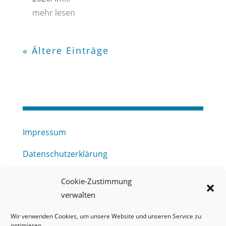
mehr lesen
« Ältere Einträge
Impressum
Datenschutzerklärung
Haftungsausschluss
Cookie-Zustimmung
verwalten
Barrierefreiheitserklärung
Wir verwenden Cookies, um unsere Website und unseren Service zu
Meldestelle (HinSchG) des Erftverbandes
optimieren.