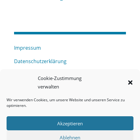
Impressum
Datenschutzerklärung
Haftungsausschluss
Cookie-Zustimmung
verwalten
Barrierefreiheitserklärung
Wir verwenden Cookies, um unsere Website und unseren Service zu
Meldestelle (HinSchG) des Erftverbandes
optimieren.
Mitgliederbereich
Akzeptieren
Onlineportal Grundwassernutzung
Ablehnen
Kontakt