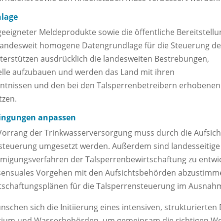
nlage
eeigneter Meldeprodukte sowie die öffentliche Bereitstellun
landesweit homogene Datengrundlage für die Steuerung der
terstützen ausdrücklich die landesweiten Bestrebungen,
e aufzubauen und werden das Land mit ihren
nntnissen und den bei den Talsperrenbetreibern erhobenen
tzen.
dingungen anpassen
 Vorrang der Trinkwasserversorgung muss durch die Aufsich
steuerung umgesetzt werden. Außerdem sind landesseitige
migungsverfahren der Talsperrenbewirtschaftung zu entwi
nsensuales Vorgehen mit den Aufsichtsbehörden abzustimmen
schaftungsplänen für die Talsperrensteuerung im Ausnahmef
schen sich die Initiierung eines intensiven, strukturierten
ium und Wasserbehörden, um gemeinsam die richtigen Wei