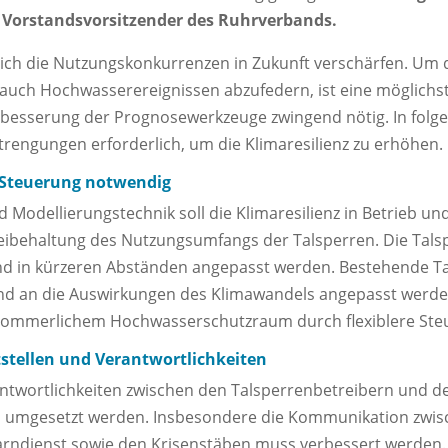
 Vorstandsvorsitzender des Ruhrverbands.
sich die Nutzungskonkurrenzen in Zukunft verschärfen. U
uch Hochwasserereignissen abzufedern, ist eine möglichst 
rbesserung der Prognosewerkzeuge zwingend nötig. In folge
rengungen erforderlich, um die Klimaresilienz zu erhöhen.
er Steuerung notwendig
 Modellierungstechnik soll die Klimaresilienz in Betrieb un
eibehaltung des Nutzungsumfangs der Talsperren. Die Tals
nd in kürzeren Abständen angepasst werden. Bestehende 
nd an die Auswirkungen des Klimawandels angepasst werd
n sommerlichem Hochwasserschutzraum durch flexiblere Ste
stellen und Verantwortlichkeiten
antwortlichkeiten zwischen den Talsperrenbetreibern und 
d umgesetzt werden. Insbesondere die Kommunikation zwi
rndienst sowie den Krisenstäben muss verbessert werden.