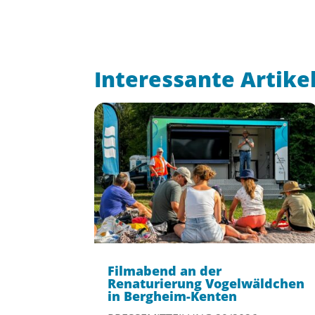
Interessante Artike
Filmabend an der
Renaturierung Vogelwäldchen
in Bergheim-Kenten