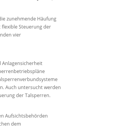
m die zunehmende Häufung
flexible Steuerung der
nden vier
d Anlagensicherheit
perrenbetriebspläne
Talsperrenverbundsysteme
en. Auch untersucht werden
uerung der Talsperren.
den Aufsichtsbehörden
schen dem