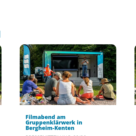
l
Filmabend am
Gruppenklärwerk in
Bergheim-Kenten