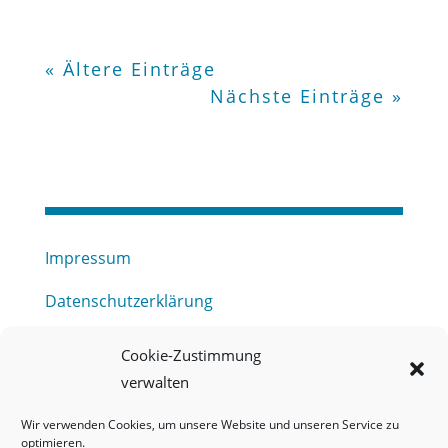
« Ältere Einträge
Nächste Einträge »
Impressum
Datenschutzerklärung
Haftungsausschluss
Cookie-Zustimmung
verwalten
Barrierefreiheitserklärung
Wir verwenden Cookies, um unsere Website und unseren Service zu
Meldestelle (HinSchG) des Erftverbandes
optimieren.