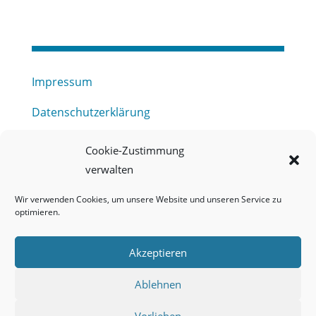
Impressum
Datenschutzerklärung
Haftungsausschluss
Cookie-Zustimmung
verwalten
Barrierefreiheitserklärung
Wir verwenden Cookies, um unsere Website und unseren Service zu
Meldestelle (HinSchG) des Erftverbandes
optimieren.
Mitgliederbereich
Akzeptieren
Onlineportal Grundwassernutzung
Ablehnen
Kontakt
Vorlieben