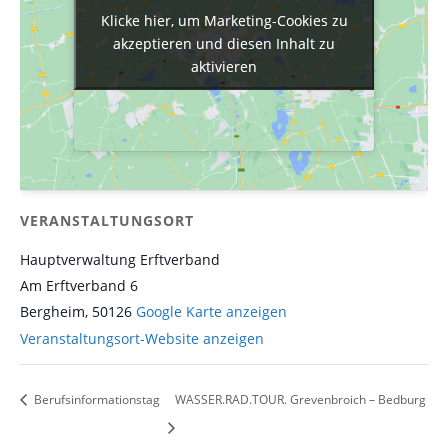
Klicke hier, um Marketing-Cookies zu
Klicke hier, um Marketing-Cookies zu
akzeptieren und diesen Inhalt zu
akzeptieren und diesen Inhalt zu
aktivieren
aktivieren
VERANSTALTUNGSORT
Hauptverwaltung Erftverband
Am Erftverband 6
Bergheim
,
50126
Google Karte anzeigen
Veranstaltungsort-Website anzeigen
Berufsinformationstag
WASSER.RAD.TOUR. Grevenbroich – Bedburg