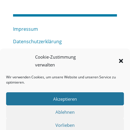
Impressum
Datenschutzerklärung
Haftungsausschluss
Cookie-Zustimmung
verwalten
Barrierefreiheitserklärung
Wir verwenden Cookies, um unsere Website und unseren Service zu
Meldestelle (HinSchG) des Erftverbandes
optimieren.
Mitgliederbereich
Akzeptieren
Onlineportal Grundwassernutzung
Ablehnen
Kontakt
Vorlieben