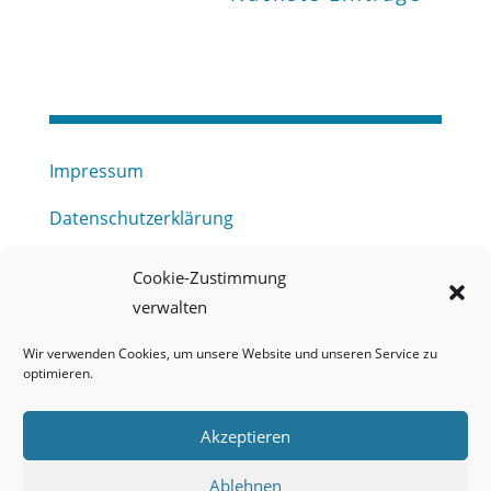
Impressum
Datenschutzerklärung
Haftungsausschluss
Cookie-Zustimmung
verwalten
Barrierefreiheitserklärung
Wir verwenden Cookies, um unsere Website und unseren Service zu
Meldestelle (HinSchG) des Erftverbandes
optimieren.
Mitgliederbereich
Akzeptieren
Onlineportal Grundwassernutzung
Ablehnen
Kontakt