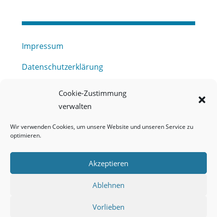
Impressum
Datenschutzerklärung
Haftungsausschluss
Cookie-Zustimmung
verwalten
Barrierefreiheitserklärung
Wir verwenden Cookies, um unsere Website und unseren Service zu
Meldestelle (HinSchG) des Erftverbandes
optimieren.
Mitgliederbereich
Akzeptieren
Onlineportal Grundwassernutzung
Ablehnen
Kontakt
Vorlieben