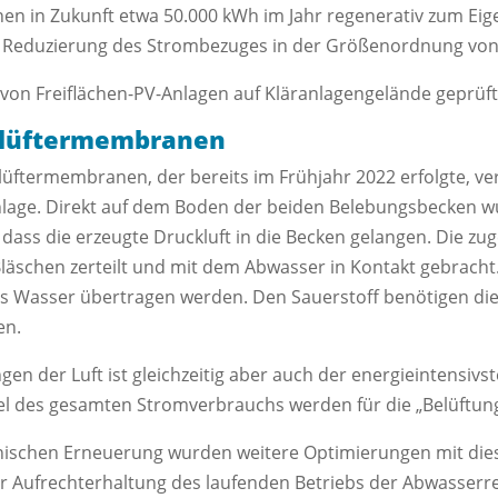
en in Zukunft etwa 50.000 kWh im Jahr regenerativ zum Ei
er Reduzierung des Strombezuges in der Größenordnung von
u von Freiflächen-PV-Anlagen auf Kläranlagengelände geprü
elüftermembranen
üftermembranen, der bereits im Frühjahr 2022 erfolgte, ve
nlage. Direkt auf dem Boden der beiden Belebungsbecken
 dass die erzeugte Druckluft in die Becken gelangen. Die zug
läschen zerteilt und mit dem Abwasser in Kontakt gebracht.
das Wasser übertragen werden. Den Sauerstoff benötigen d
en.
en der Luft ist gleichzeitig aber auch der energieintensivst
ttel des gesamten Stromverbrauchs werden für die „Belüftu
ischen Erneuerung wurden weitere Optimierungen mit di
er Aufrechterhaltung des laufenden Betriebs der Abwasserr