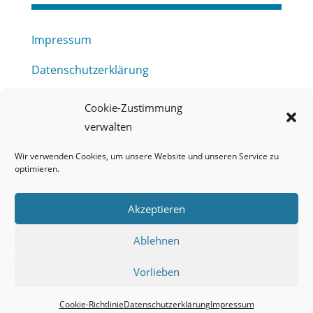
Impressum
Datenschutzerklärung
Haftungsausschluss
Cookie-Zustimmung
verwalten
Barrierefreiheitserklärung
Wir verwenden Cookies, um unsere Website und unseren Service zu
Meldestelle (HinSchG) des Erftverbandes
optimieren.
Mitgliederbereich
Akzeptieren
Onlineportal Grundwassernutzung
Ablehnen
Kontakt
Vorlieben
Cookie-Richtlinie
Datenschutzerklärung
Impressum