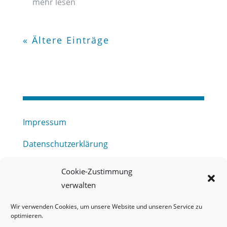
mehr lesen
« Ältere Einträge
Impressum
Datenschutzerklärung
Haftungsausschluss
Cookie-Zustimmung
verwalten
Barrierefreiheitserklärung
Wir verwenden Cookies, um unsere Website und unseren Service zu
Meldestelle (HinSchG) des Erftverbandes
optimieren.