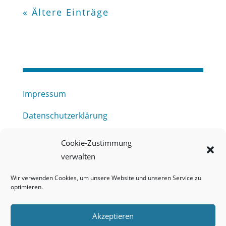
« Ältere Einträge
Impressum
Datenschutzerklärung
Haftungsausschluss
Cookie-Zustimmung
verwalten
Barrierefreiheitserklärung
Wir verwenden Cookies, um unsere Website und unseren Service zu
Meldestelle (HinSchG) des Erftverbandes
optimieren.
Mitgliederbereich
Akzeptieren
Onlineportal Grundwassernutzung