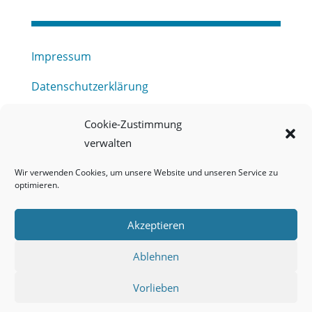
Impressum
Datenschutzerklärung
Haftungsausschluss
Cookie-Zustimmung
verwalten
Barrierefreiheitserklärung
Wir verwenden Cookies, um unsere Website und unseren Service zu
Meldestelle (HinSchG) des Erftverbandes
optimieren.
Mitgliederbereich
Akzeptieren
Onlineportal Grundwassernutzung
Ablehnen
Kontakt
Vorlieben