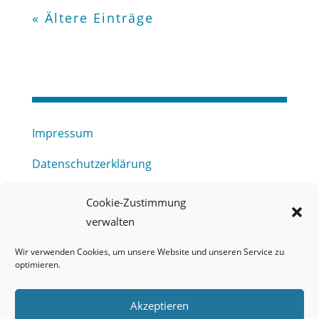
« Ältere Einträge
Impressum
Datenschutzerklärung
Haftungsausschluss
Cookie-Zustimmung
verwalten
Barrierefreiheitserklärung
Wir verwenden Cookies, um unsere Website und unseren Service zu
Meldestelle (HinSchG) des Erftverbandes
optimieren.
Mitgliederbereich
Akzeptieren
Onlineportal Grundwassernutzung