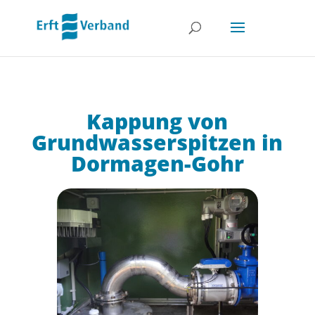
Kappung von
Grundwasser­spitzen in
Dormagen-Gohr