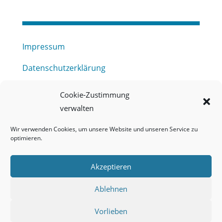
Impressum
Datenschutzerklärung
Haftungsausschluss
Cookie-Zustimmung
verwalten
Barrierefreiheitserklärung
Wir verwenden Cookies, um unsere Website und unseren Service zu
Meldestelle (HinSchG) des Erftverbandes
optimieren.
Mitgliederbereich
Akzeptieren
Onlineportal Grundwassernutzung
Ablehnen
Kontakt
Vorlieben