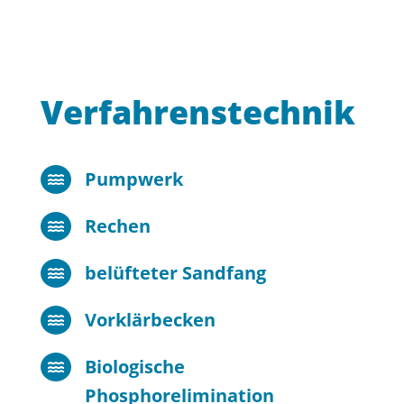
Verfahrenstechnik
Pumpwerk

Rechen

belüfteter Sandfang

Vorklärbecken

Biologische

Phosphorelimination