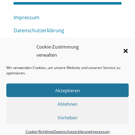
Impressum
Datenschutzerklärung
Haftungsausschluss
Cookie-Zustimmung
verwalten
Barrierefreiheitserklärung
Wir verwenden Cookies, um unsere Website und unseren Service zu
Meldestelle (HinSchG) des Erftverbandes
optimieren.
Mitgliederbereich
Akzeptieren
Onlineportal Grundwassernutzung
Ablehnen
Kontakt
Vorlieben
Cookie-Richtlinie
Datenschutzerklärung
Impressum