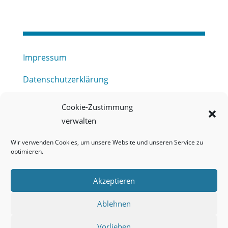
Impressum
Datenschutzerklärung
Haftungsausschluss
Cookie-Zustimmung
verwalten
Barrierefreiheitserklärung
Wir verwenden Cookies, um unsere Website und unseren Service zu
Meldestelle (HinSchG) des Erftverbandes
optimieren.
Mitgliederbereich
Akzeptieren
Onlineportal Grundwassernutzung
Ablehnen
Kontakt
Vorlieben