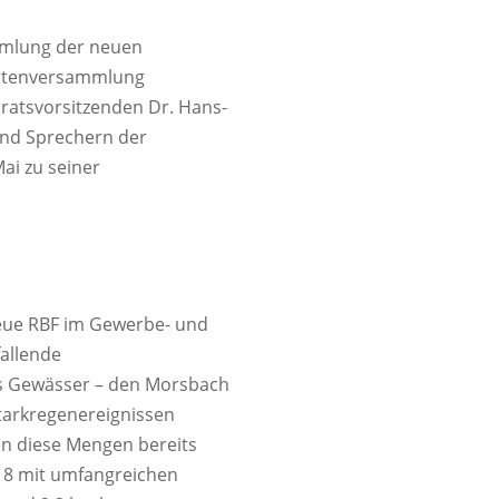
ammlung der neuen
ertenversamm­lung
ats­vor­sitzenden Dr. Hans-
und Sprechern der
ai zu seiner
ue RBF im Gewerbe- und
fallende
as Gewässer – den Morsbach
Starkregenereignissen
en diese Mengen bereits
18 mit umfangreichen