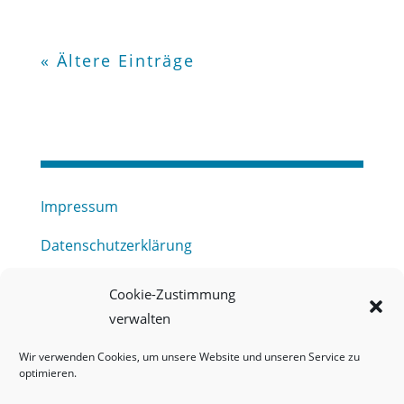
« Ältere Einträge
Impressum
Datenschutzerklärung
Haftungsausschluss
Cookie-Zustimmung
verwalten
Barrierefreiheitserklärung
Wir verwenden Cookies, um unsere Website und unseren Service zu
Meldestelle (HinSchG) des Erftverbandes
optimieren.