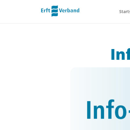
Start
In