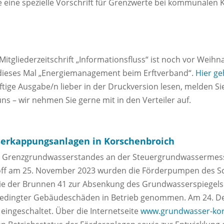
eine spezielle Vorschrift für Grenzwerte bei kommunalen K
itgliederzeitschrift „Informationsfluss“ ist noch vor Weih
dieses Mal „Energiemanagement beim Erftverband“.
Hier ge
ftige Ausgabe/n lieber in der Druckversion lesen, melden Si
uns – wir nehmen Sie gerne mit in den Verteiler auf.
serkappungsanlagen in Korschenbroich
 Grenzgrundwasserstandes an der Steuergrundwassermessst
off am 25. November 2023 wurden die Förderpumpen des 
e der Brunnen 41 zur Absenkung des Grundwasserspiegels
edingter Gebäudeschäden in Betrieb genommen. Am 24. 
eingeschaltet. Über die Internetseite
www.grundwasser-kor