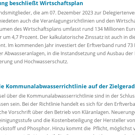
ng beschließt Wirtschaftsplan
bandsmitglieder, die am 07. Dezember 2023 zur Delegierten
deten auch die Veranlagungsrichtlinien und den Wirtscha
men des Wirtschaftsplans umfasst rund 134 Millionen Euro.
m 4,7 Prozent. Der kalkulatorische Zinssatz ist auch in die
ozent. Im kommenden Jahr investiert der Erftverband rund 73 
er Abwasseranlagen, in die Instandsetzung und Ausbau der 
erung und Hochwasserschutz.
e Kommunalabwasserrichtlinie auf der Zielgera
el über die Kommunalabwasserrichtlinie sind in der Schlu
n sein. Bei der Richtlinie handelt es sich für den Erftverb
che Vorschrift über den Betrieb von Kläranlagen. Neuerung
Reinigungsstufe und die Kostenbeteiligung der Hersteller vo
ickstoff und Phosphor. Hinzu kommt die Pflicht, möglichst v