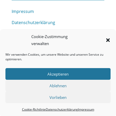
Impressum
Datenschutzerklärung
Haftungsausschluss
Cookie-Zustimmung
verwalten
Barrierefreiheitserklärung
Wir verwenden Cookies, um unsere Website und unseren Service zu
Meldestelle (HinSchG) des Erftverbandes
optimieren.
Mitgliederbereich
Akzeptieren
Onlineportal Grundwassernutzung
Ablehnen
Kontakt
Vorlieben
Cookie-Richtlinie
Datenschutzerklärung
Impressum