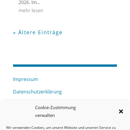
2026. Im...
mehr lesen
« Ältere Einträge
Impressum
Datenschutzerklärung
Haftungsausschluss
Cookie-Zustimmung
verwalten
Barrierefreiheitserklärung
Wir verwenden Cookies, um unsere Website und unseren Service zu
Meldestelle (HinSchG) des Erftverbandes