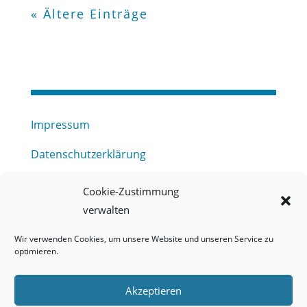
« Ältere Einträge
Impressum
Datenschutzerklärung
Haftungsausschluss
Cookie-Zustimmung
verwalten
Barrierefreiheitserklärung
Wir verwenden Cookies, um unsere Website und unseren Service zu
Meldestelle (HinSchG) des Erftverbandes
optimieren.
Mitgliederbereich
Akzeptieren
Onlineportal Grundwassernutzung