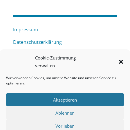
Impressum
Datenschutzerklärung
Haftungsausschluss
Cookie-Zustimmung
verwalten
Barrierefreiheitserklärung
Wir verwenden Cookies, um unsere Website und unseren Service zu
Meldestelle (HinSchG) des Erftverbandes
optimieren.
Mitgliederbereich
Akzeptieren
Onlineportal Grundwassernutzung
Ablehnen
Kontakt
Vorlieben