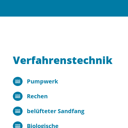
Verfahrenstechnik
Pumpwerk

Rechen

belüfteter Sandfang

Biologische
