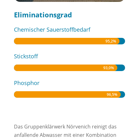
Eliminationsgrad
Chemischer Sauerstoffbedarf
95,2%
95,2%
Stickstoff
93,0%
93,0%
Phosphor
96,5%
96,5%
Das Gruppenklärwerk Nörvenich reinigt das
anfallende Abwasser mit einer Kombination