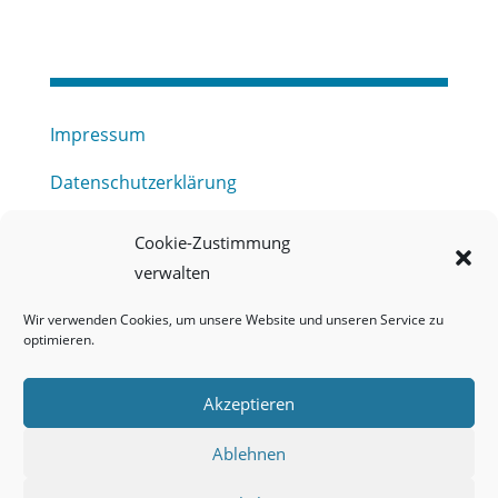
Impressum
Datenschutzerklärung
Haftungsausschluss
Cookie-Zustimmung
verwalten
Barrierefreiheitserklärung
Wir verwenden Cookies, um unsere Website und unseren Service zu
Meldestelle (HinSchG) des Erftverbandes
optimieren.
Mitgliederbereich
Akzeptieren
Onlineportal Grundwassernutzung
Ablehnen
Kontakt