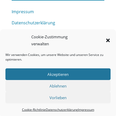
Impressum
Datenschutzerklärung
Haftungsausschluss
Cookie-Zustimmung
verwalten
Barrierefreiheitserklärung
Wir verwenden Cookies, um unsere Website und unseren Service zu
Meldestelle (HinSchG) des Erftverbandes
optimieren.
Mitgliederbereich
Akzeptieren
Onlineportal Grundwassernutzung
Ablehnen
Kontakt
Vorlieben
Cookie-Richtlinie
Datenschutzerklärung
Impressum