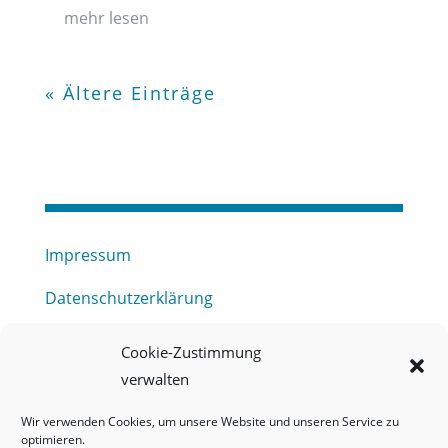
mehr lesen
« Ältere Einträge
Impressum
Datenschutzerklärung
Haftungsausschluss
Cookie-Zustimmung
verwalten
Barrierefreiheitserklärung
Wir verwenden Cookies, um unsere Website und unseren Service zu
Meldestelle (HinSchG) des Erftverbandes
optimieren.