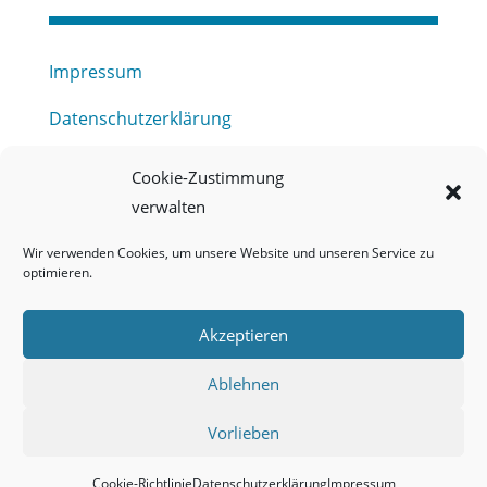
Impressum
Datenschutzerklärung
Haftungsausschluss
Cookie-Zustimmung
verwalten
Barrierefreiheitserklärung
Wir verwenden Cookies, um unsere Website und unseren Service zu
Meldestelle (HinSchG) des Erftverbandes
optimieren.
Mitgliederbereich
Akzeptieren
Onlineportal Grundwassernutzung
Ablehnen
Kontakt
Vorlieben
Cookie-Richtlinie
Datenschutzerklärung
Impressum